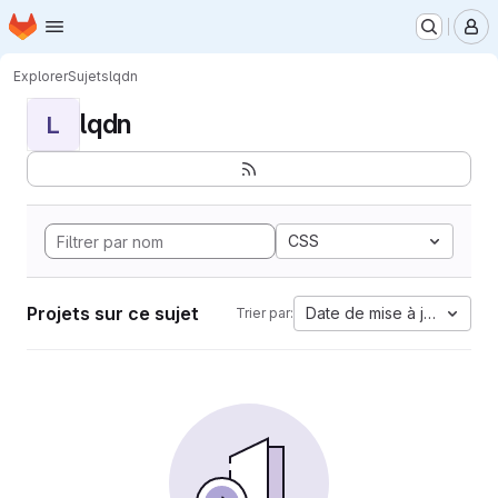
Page d'accueil
Passer au contenu principal
M
Explorer
Sujets
lqdn
lqdn
L
CSS
Projets sur ce sujet
Date de mise à jour
Trier par: