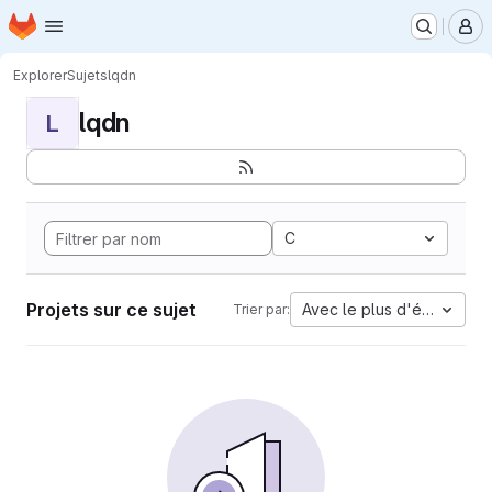
Page d'accueil
Passer au contenu principal
M
Explorer
Sujets
lqdn
lqdn
L
C
Projets sur ce sujet
Avec le plus d'étoiles
Trier par: