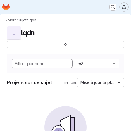
Page d'accueil
Passer au contenu principal
M
Explorer
Sujets
lqdn
lqdn
L
TeX
Projets sur ce sujet
Mise à jour la plus ancien
Trier par: