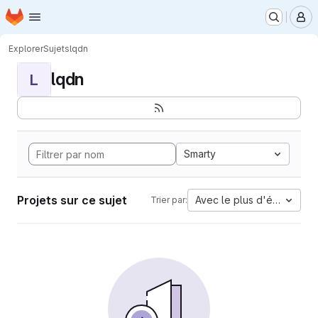
Page d'accueil
Passer au contenu principal
M
Explorer
Sujets
lqdn
lqdn
L
Smarty
Projets sur ce sujet
Avec le plus d'étoiles
Trier par: