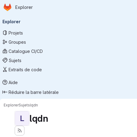
Page d'accueil
Passer au contenu principal
Explorer
Navigation principale
Explorer
Projets
Groupes
Catalogue CI/CD
Sujets
Extraits de code
Aide
Réduire la barre latérale
Explorer
Sujets
lqdn
lqdn
L