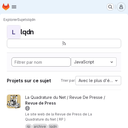
Page d'accueil
Passer au contenu principal
M
Explorer
Sujets
lqdn
lqdn
L
JavaScript
Projets sur ce sujet
Avec le plus d'étoiles
Trier par:
Afficher le projet Revue de Press
La Quadrature du Net / Revue De Presse /
Revue de Press
Le site web de la Revue de Press de La
Quadrature du Net ( RP )
rp
archive
lqdn