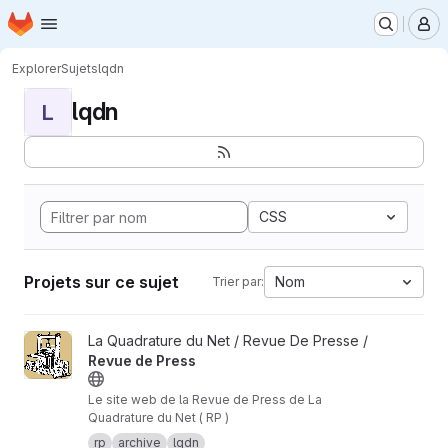
Page d'accueil
Passer au contenu principal
M
Explorer
Sujets
lqdn
lqdn
L
CSS
Projets sur ce sujet
Nom
Trier par:
Afficher le projet Revue de Press
La Quadrature du Net / Revue De Presse /
Revue de Press
Le site web de la Revue de Press de La
Quadrature du Net ( RP )
rp
archive
lqdn