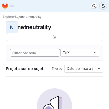
Page d'accueil
Passer au contenu principal
M
Explorer
Sujets
netneutrality
netneutrality
N
TeX
Projets sur ce sujet
Date de mise à jour
Trier par: