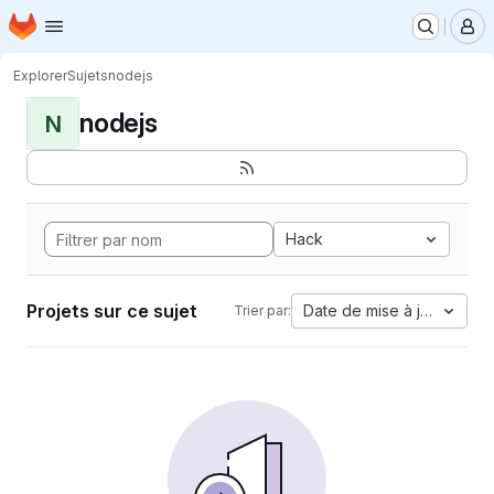
Page d'accueil
Passer au contenu principal
M
Explorer
Sujets
nodejs
nodejs
N
Hack
Projets sur ce sujet
Date de mise à jour
Trier par: