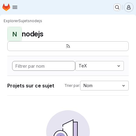
Page d'accueil
Passer au contenu principal
M
Explorer
Sujets
nodejs
nodejs
N
TeX
Projets sur ce sujet
Nom
Trier par: