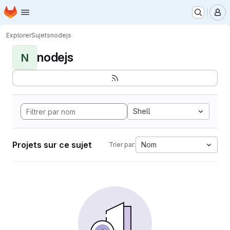
Page d'accueil
Passer au contenu principal
M
Explorer
Sujets
nodejs
nodejs
N
Shell
Projets sur ce sujet
Nom
Trier par: