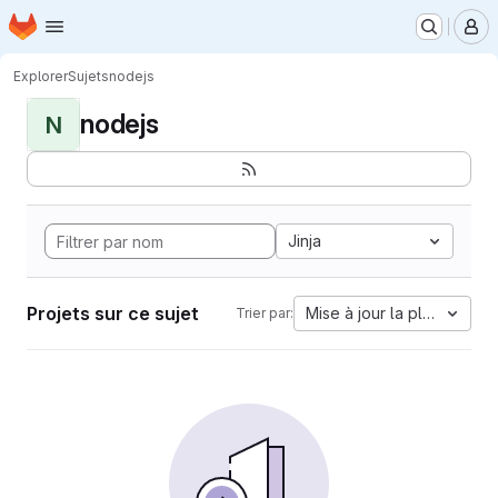
Page d'accueil
Passer au contenu principal
M
Explorer
Sujets
nodejs
nodejs
N
Jinja
Projets sur ce sujet
Mise à jour la plus ancien
Trier par: