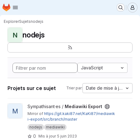
Page d'accueil
Passer au contenu principal
M
Explorer
Sujets
nodejs
nodejs
N
JavaScript
Projets sur ce sujet
Date de mise à jour
Trier par:
Afficher le projet Mediawiki Export
Sympathisant·es /
Mediawiki Export
M
Mirror of
https://git.kaki87.net/KaKi87/mediawik
i-export/src/branch/master
nodejs
mediawiki
0
Mis à jour
5 juin 2023