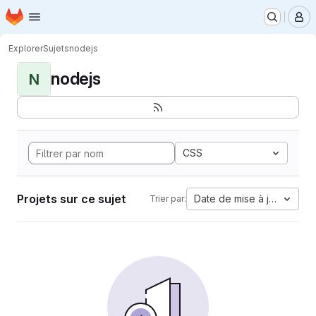
Page d'accueil
Passer au contenu principal
M
Explorer
Sujets
nodejs
nodejs
N
CSS
Projets sur ce sujet
Date de mise à jour
Trier par: