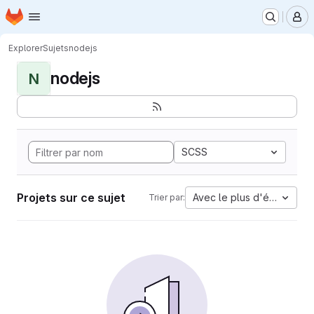
Page d'accueil
Passer au contenu principal
M
Explorer
Sujets
nodejs
nodejs
N
SCSS
Projets sur ce sujet
Avec le plus d'étoiles
Trier par: