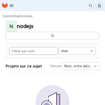
Page d'accueil
Passer au contenu principal
M
Explorer
Sujets
nodejs
nodejs
N
Jinja
Projets sur ce sujet
Nom, ordre décroissant
Trier par: