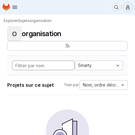
Page d'accueil
Passer au contenu principal
M
Explorer
Sujets
organisation
organisation
O
Smarty
Projets sur ce sujet
Nom, ordre décroissant
Trier par: