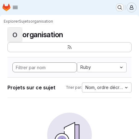
Page d'accueil
Passer au contenu principal
M
Explorer
Sujets
organisation
organisation
O
Ruby
Projets sur ce sujet
Nom, ordre décroissant
Trier par: