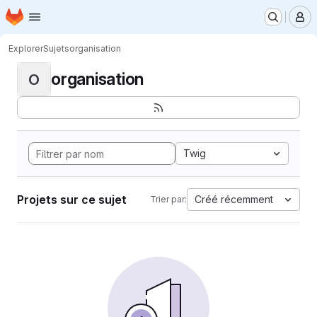
Page d'accueil
Passer au contenu principal
M
Explorer
Sujets
organisation
organisation
O
Twig
Projets sur ce sujet
Créé récemment
Trier par: