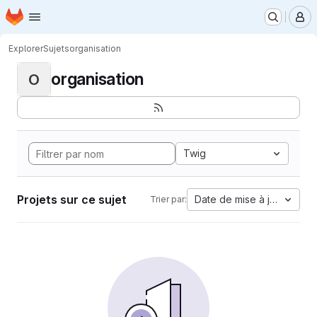
Page d'accueil
Passer au contenu principal
M
Explorer
Sujets
organisation
organisation
O
Twig
Projets sur ce sujet
Date de mise à jour
Trier par: