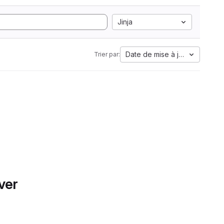
Jinja
Date de mise à jour
Trier par:
ver