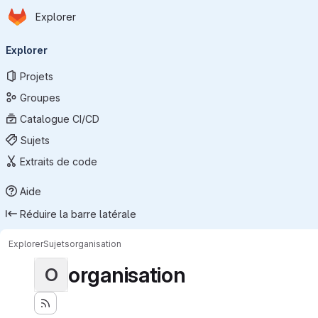
Page d'accueil
Passer au contenu principal
Explorer
Navigation principale
Explorer
Projets
Groupes
Catalogue CI/CD
Sujets
Extraits de code
Aide
Réduire la barre latérale
Explorer
Sujets
organisation
organisation
O