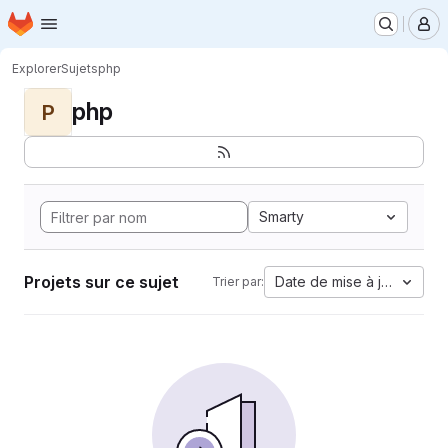
Page d'accueil
Passer au contenu principal
M
Explorer
Sujets
php
php
P
Smarty
Projets sur ce sujet
Date de mise à jour
Trier par: