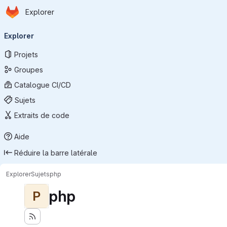
Page d'accueil
Passer au contenu principal
Explorer
Navigation principale
Explorer
Projets
Groupes
Catalogue CI/CD
Sujets
Extraits de code
Aide
Réduire la barre latérale
Explorer
Sujets
php
php
P