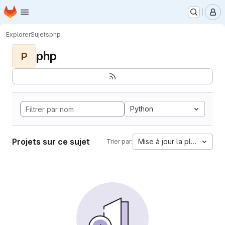
Page d'accueil
Passer au contenu principal
M
Explorer
Sujets
php
php
P
Python
Projets sur ce sujet
Mise à jour la plus ancien
Trier par: