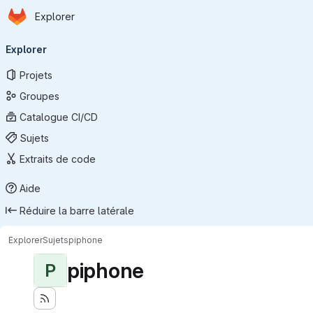
Page d'accueil
Passer au contenu principal
Explorer
Navigation principale
Explorer
Projets
Groupes
Catalogue CI/CD
Sujets
Extraits de code
Aide
Réduire la barre latérale
Explorer
Sujets
piphone
piphone
P