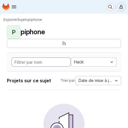
Page d'accueil
Passer au contenu principal
M
Explorer
Sujets
piphone
piphone
P
Hack
Projets sur ce sujet
Date de mise à jour
Trier par: