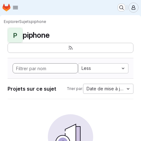
Page d'accueil
Passer au contenu principal
M
Explorer
Sujets
piphone
piphone
P
Less
Projets sur ce sujet
Date de mise à jour
Trier par: