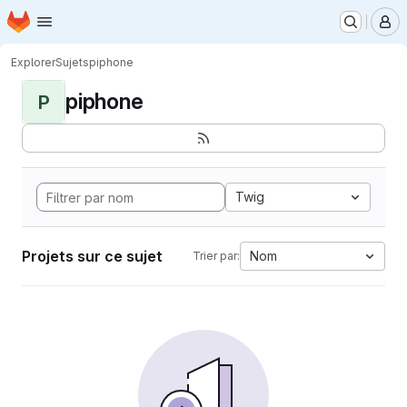
Page d'accueil
Passer au contenu principal
M
Explorer
Sujets
piphone
piphone
P
Twig
Projets sur ce sujet
Nom
Trier par: