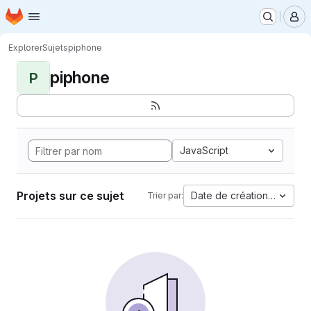
Page d'accueil
Passer au contenu principal
M
Explorer
Sujets
piphone
piphone
P
JavaScript
Projets sur ce sujet
Date de création la plus 
Trier par: