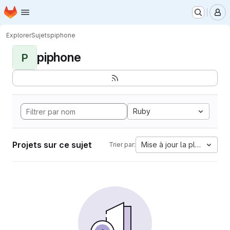
Page d'accueil
Passer au contenu principal
M
Explorer
Sujets
piphone
piphone
P
Ruby
Projets sur ce sujet
Mise à jour la plus ancien
Trier par: