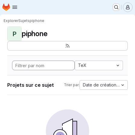
Page d'accueil
Passer au contenu principal
M
Explorer
Sujets
piphone
piphone
P
TeX
Projets sur ce sujet
Date de création la plus 
Trier par: