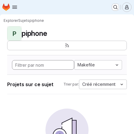
Page d'accueil
Passer au contenu principal
M
Explorer
Sujets
piphone
piphone
P
Makefile
Projets sur ce sujet
Créé récemment
Trier par: