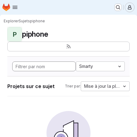
Page d'accueil
Passer au contenu principal
M
Explorer
Sujets
piphone
piphone
P
Smarty
Projets sur ce sujet
Mise à jour la plus ancien
Trier par: