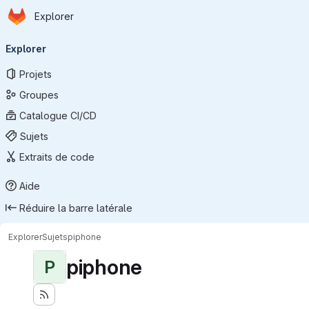
Page d'accueil
Passer au contenu principal
Explorer
Navigation principale
Explorer
Projets
Groupes
Catalogue CI/CD
Sujets
Extraits de code
Aide
Réduire la barre latérale
Explorer
Sujets
piphone
piphone
P