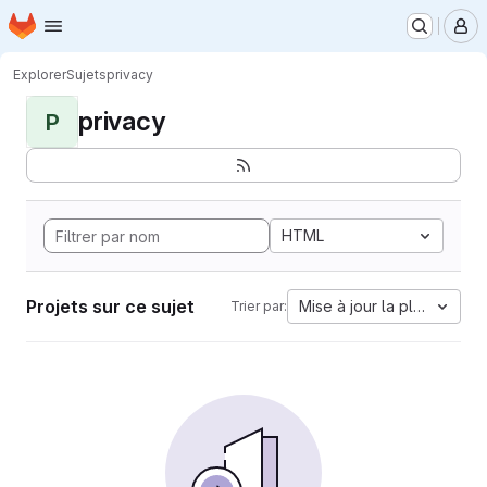
Page d'accueil
Passer au contenu principal
M
Explorer
Sujets
privacy
privacy
P
HTML
Projets sur ce sujet
Mise à jour la plus ancien
Trier par: