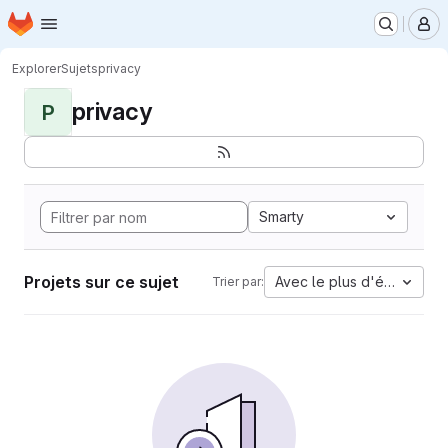
Page d'accueil
Passer au contenu principal
M
Explorer
Sujets
privacy
privacy
P
Smarty
Projets sur ce sujet
Avec le plus d'étoiles
Trier par: