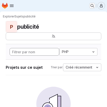
Page d'accueil
Passer au contenu principal
M
Explorer
Sujets
publicité
publicité
P
PHP
Projets sur ce sujet
Créé récemment
Trier par: