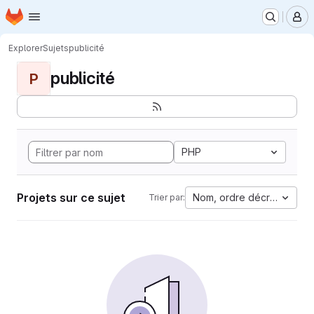
Page d'accueil
Passer au contenu principal
M
Explorer
Sujets
publicité
publicité
P
PHP
Projets sur ce sujet
Nom, ordre décroissant
Trier par: