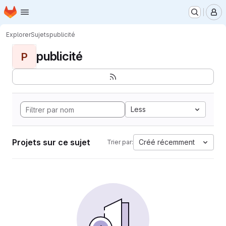
Page d'accueil
Passer au contenu principal
M
Explorer
Sujets
publicité
publicité
P
Less
Projets sur ce sujet
Créé récemment
Trier par: