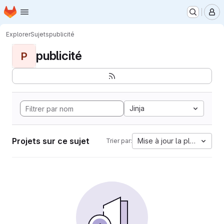
Page d'accueil
Passer au contenu principal
M
Explorer
Sujets
publicité
publicité
P
Jinja
Projets sur ce sujet
Mise à jour la plus ancien
Trier par: