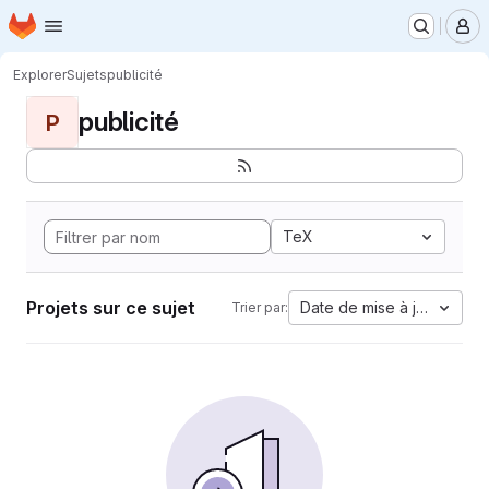
Page d'accueil
Passer au contenu principal
M
Explorer
Sujets
publicité
publicité
P
TeX
Projets sur ce sujet
Date de mise à jour
Trier par: