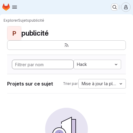
Page d'accueil
Passer au contenu principal
M
Explorer
Sujets
publicité
publicité
P
Hack
Projets sur ce sujet
Mise à jour la plus ancien
Trier par: