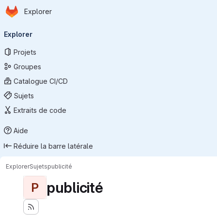
Page d'accueil
Passer au contenu principal
Explorer
Navigation principale
Explorer
Projets
Groupes
Catalogue CI/CD
Sujets
Extraits de code
Aide
Réduire la barre latérale
Explorer
Sujets
publicité
publicité
P