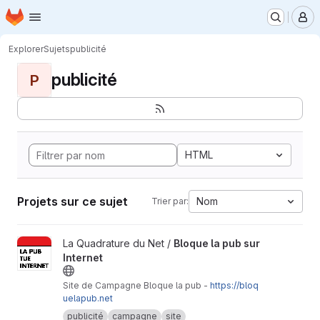
Page d'accueil
Passer au contenu principal
M
Explorer
Sujets
publicité
publicité
P
HTML
Projets sur ce sujet
Nom
Trier par:
Afficher le projet Bloque la pub sur Internet
La Quadrature du Net /
Bloque la pub sur
Internet
Site de Campagne Bloque la pub -
https://bloq
uelapub.net
publicité
campagne
site