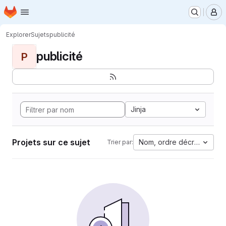
Page d'accueil
Passer au contenu principal
M
Explorer
Sujets
publicité
publicité
P
Jinja
Projets sur ce sujet
Nom, ordre décroissant
Trier par: