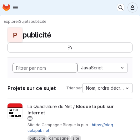
Page d'accueil
Passer au contenu principal
M
Explorer
Sujets
publicité
publicité
P
JavaScript
Projets sur ce sujet
Nom, ordre décroissant
Trier par:
Afficher le projet Bloque la pub sur Internet
La Quadrature du Net /
Bloque la pub sur
Internet
Site de Campagne Bloque la pub -
https://bloq
uelapub.net
publicité
campagne
site