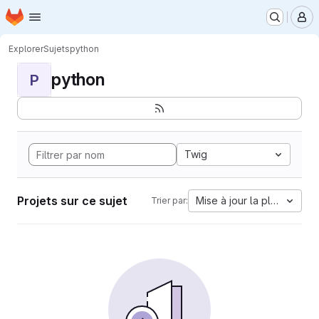
Page d'accueil
Passer au contenu principal
M
Explorer
Sujets
python
python
P
Twig
Projets sur ce sujet
Mise à jour la plus ancien
Trier par: