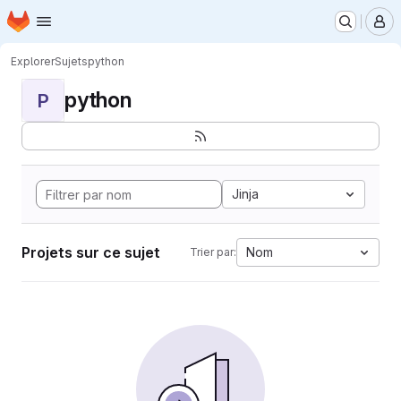
Page d'accueil
Passer au contenu principal
M
Explorer
Sujets
python
python
P
Jinja
Projets sur ce sujet
Nom
Trier par: