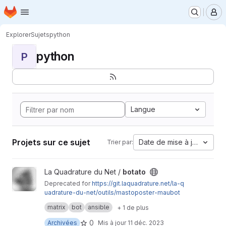
Page d'accueil
Passer au contenu principal
M
Explorer
Sujets
python
python
P
Langue
Projets sur ce sujet
Date de mise à jour
Trier par:
Afficher le projet botato
La Quadrature du Net /
botato
Deprecated for
https://git.laquadrature.net/la-q
uadrature-du-net/outils/mastoposter-maubot
Was a Matrix bot to control a Mastodon account
matrix
bot
ansible
+ 1 de plus
via a group tchat
0
Archivées
Mis à jour
11 déc. 2023