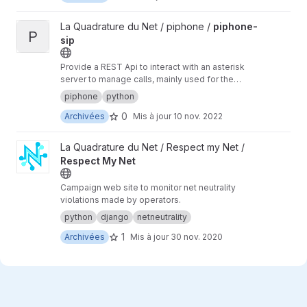
Afficher le projet piphone-sip
La Quadrature du Net / piphone /
piphone-
P
sip
Provide a REST Api to interact with an asterisk
server to manage calls, mainly used for the
piphone.
piphone
python
0
Archivées
Mis à jour
10 nov. 2022
Afficher le projet Respect My Net
La Quadrature du Net / Respect my Net /
Respect My Net
Campaign web site to monitor net neutrality
violations made by operators.
python
django
netneutrality
1
Archivées
Mis à jour
30 nov. 2020