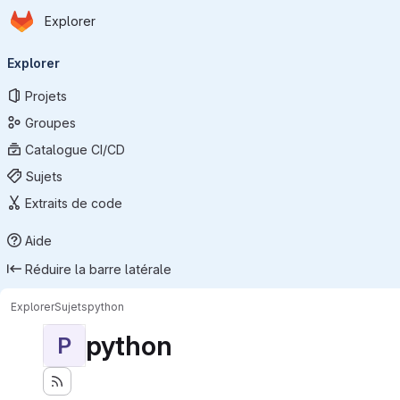
Page d'accueil
Passer au contenu principal
Explorer
Navigation principale
Explorer
Projets
Groupes
Catalogue CI/CD
Sujets
Extraits de code
Aide
Réduire la barre latérale
Explorer
Sujets
python
python
P